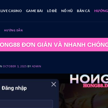
LIVE CASINO
GAME BÀI
LÔ ĐỀ
NỔ HŨ
BẮN CÁ
HƯỚNG
HƯỚNG DẪN
ONG88 ĐƠN GIẢN VÀ NHANH CHÓN
ON
OCTOBER 3, 2025
BY
ADMIN