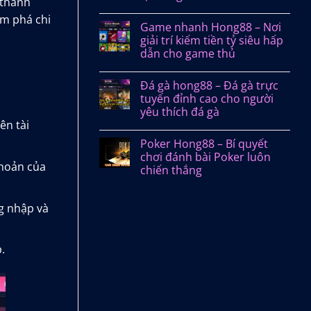
 thành
người
–
No
chơi
Trò
m phá chi
Comments
mới
chơi
Game nhanh Hong88 – Nơi
on
bài
Tài
giải trí kiếm tiền tỷ siêu hấp
game
xỉu
dẫn cho game thủ
bài
sảnh
phỏm
rồng
No
đầy
–
Comments
lôi
Trò
Đá gà hong88 – Đá gà trực
on
cuốn
chơi
Game
tuyến đỉnh cao cho người
và
tài
nhanh
hấp
yêu thích đá gà
xỉu
Hong88
dẫn
online
ên tài
–
No
hấp
Nơi
Comments
dẫn
giải
Poker Hong88 – Bí quyết
on
có
trí
Đá
chơi đánh bài Poker luôn
tỷ
kiếm
gà
khoản của
lệ
chiến thắng
tiền
hong88
thắng
tỷ
–
cao
No
siêu
Đá
Comments
hấp
gà
on
dẫn
g nhập và
trực
Poker
cho
tuyến
Hong88
game
đỉnh
–
thủ
cao
Bí
cho
.
quyết
người
chơi
yêu
đánh
thích
bài
đá
Poker
gà
luôn
chiến