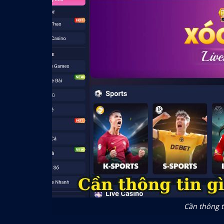
Cần thông t