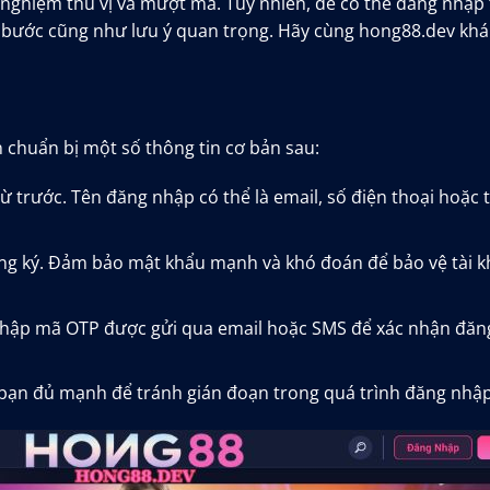
nghiệm thú vị và mượt mà. Tuy nhiên, để có thể đăng nhập
c bước cũng như lưu ý quan trọng. Hãy cùng
hong88.dev
khá
 chuẩn bị một số thông tin cơ bản sau:
 trước. Tên đăng nhập có thể là email, số điện thoại hoặc t
ăng ký. Đảm bảo mật khẩu mạnh và khó đoán để bảo vệ tài 
nhập mã OTP được gửi qua email hoặc SMS để xác nhận đăn
 bạn đủ mạnh để tránh gián đoạn trong quá trình đăng nhập