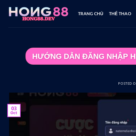
Skip
to
TRANG CHỦ
THỂ THAO
content
HƯỚNG DẪN ĐĂNG NHẬP H
POSTED 
03
Oct