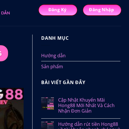
Đăng Ký
Đăng Nhập
 DẪN
DANH MỤC
G
Hướng dẫn
Sản phẩm
BÀI VIẾT GẦN ĐÂY
Cập Nhật Khuyến Mãi
Hong88 Mới Nhất Và Cách
Nhận Đơn Giản
No
Comments
Hướng dẫn rút tiền Hong88
on
Cập