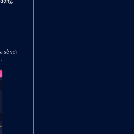
 động.
a sẻ với
.