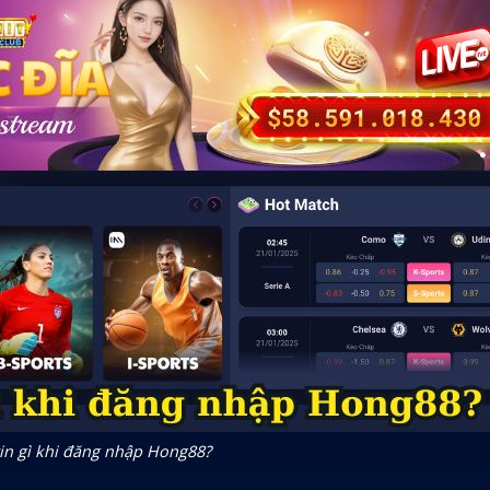
in gì khi đăng nhập Hong88?