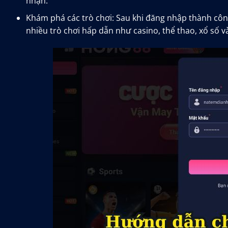
nhận.
Khám phá các trò chơi: Sau khi đăng nhập thành côn
nhiều trò chơi hấp dẫn như casino, thể thao, xổ số và